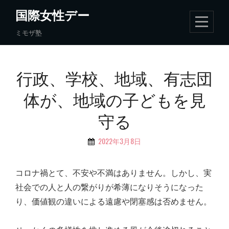
Skip
国際女性デー
to
ミモザ塾
content
投
行政、学校、地域、有志団
稿
体が、地域の子どもを見
ナ
守る
ビ
ゲ
By
2022年3月8日
ー
執
行
シ
コロナ禍とて、不安や不満はありません。しかし、実
部
ョ
社会での人と人の繋がりが希薄になりそうになった
ン
り、価値観の違いによる遠慮や閉塞感は否めません。