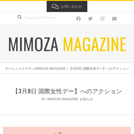
Skip
お問い合わせ
to
Search
content
MIMOZA
MAGAZINE
Secondary
ホーム
»
メルマガ
»
MIMOZA MAGAZINE
»
【3月8日 国際女性デー】へのアクション
Navigation
Menu
【3月8日 国際女性デー】へのアクション
IN:
MIMOZA MAGAZINE
,
お知らせ